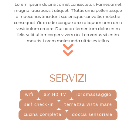
Lorem ipsum dolor sit amet consectetur. Fames amet
magna faucibus sit aliquet. Mattis urna pellentesque
a maecenas tincidunt scelerisque convallis molestie
consequat. Ac in odio congue arcu aliquam urna arcu
vestibulum ornare. Dui odio elementum dolor enim
felis velit ullamcorper viverra in. Leo varius sit enim
mauris. Lorem malesuada ultricies tellus.
Servizi
wifi
65’ HD TV
idromassaggio
self check-in
terrazza vista mare
cucina completa
doccia sensoriale